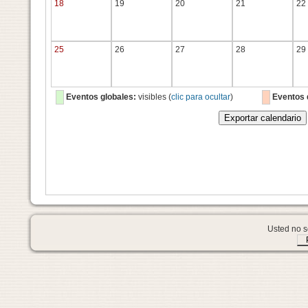
18
19
20
21
22
25
26
27
28
29
Eventos globales:
visibles (
clic para ocultar
)
Eventos 
Usted no se